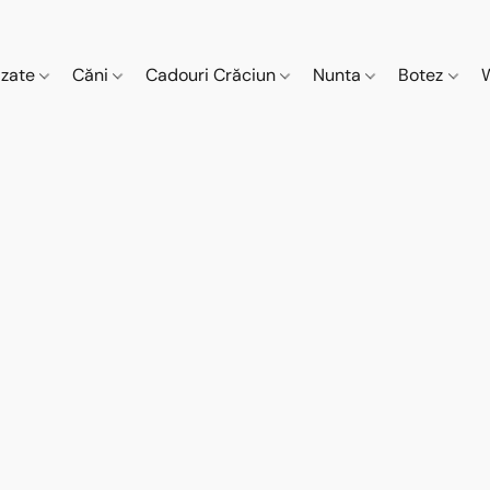
izate
Căni
Cadouri Crăciun
Nunta
Botez