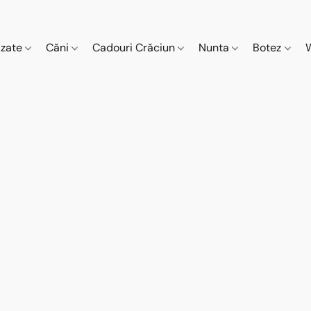
izate
Căni
Cadouri Crăciun
Nunta
Botez