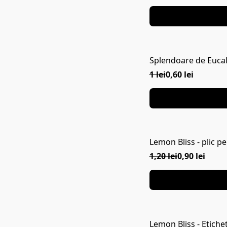
Splendoare de Eucali
1 lei
0,60 lei
Lemon Bliss - plic p
1,20 lei
0,90 lei
Lemon Bliss - Etich