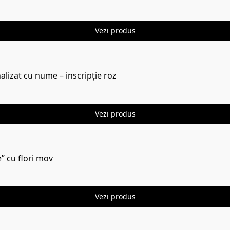
Vezi produs
alizat cu nume – inscripție roz
Vezi produs
” cu flori mov
Vezi produs