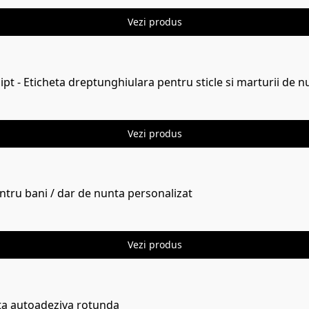
Vezi produs
pt - Eticheta dreptunghiulara pentru sticle si marturii de n
Vezi produs
entru bani / dar de nunta personalizat
Vezi produs
eta autoadeziva rotunda