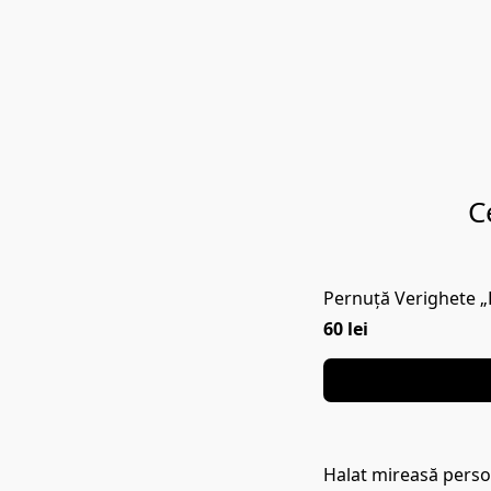
C
Pernuță Verighete „
60 lei
Halat mireasă person