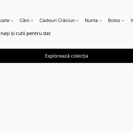
izate
Căni
Cadouri Crăciun
Nunta
Botez
ași și cutii pentru dar.
Explorează colecția