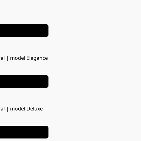
ral | model Elegance
NOUA COLECTIE
ral | model Deluxe
NOUA COLECTIE