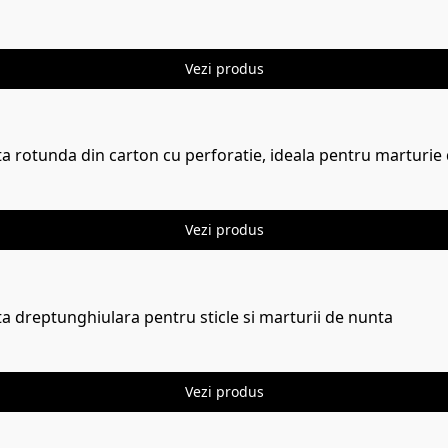
Vezi produs
ta rotunda din carton cu perforatie, ideala pentru marturie
Vezi produs
ta dreptunghiulara pentru sticle si marturii de nunta
Vezi produs