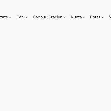
izate
Căni
Cadouri Crăciun
Nunta
Botez