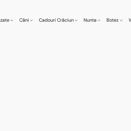
izate
Căni
Cadouri Crăciun
Nunta
Botez