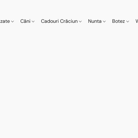
izate
Căni
Cadouri Crăciun
Nunta
Botez