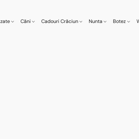
izate
Căni
Cadouri Crăciun
Nunta
Botez