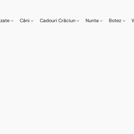
izate
Căni
Cadouri Crăciun
Nunta
Botez