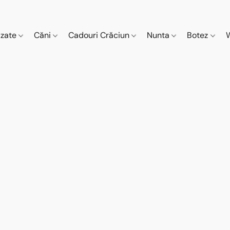
izate
Căni
Cadouri Crăciun
Nunta
Botez